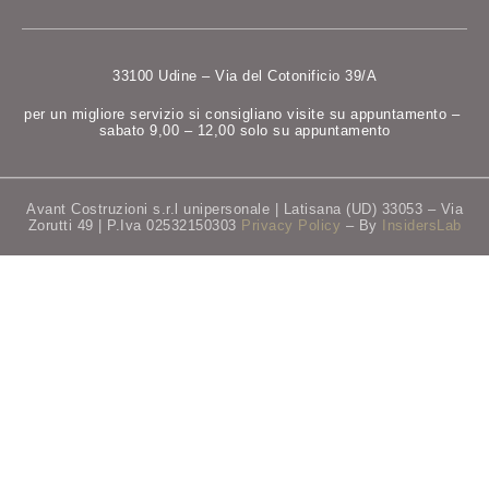
33100 Udine – Via del Cotonificio 39/A
per un migliore servizio si consigliano visite su appuntamento –
sabato 9,00 – 12,00 solo su appuntamento
Avant Costruzioni s.r.l unipersonale | Latisana (UD) 33053 – Via
Zorutti 49 | P.Iva 02532150303
Privacy Policy
– By
InsidersLab