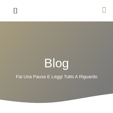
Ville in Legno di Lusso
Percorso Biohaus
Blog
Fai Una Pausa E Leggi Tutto A Riguardo