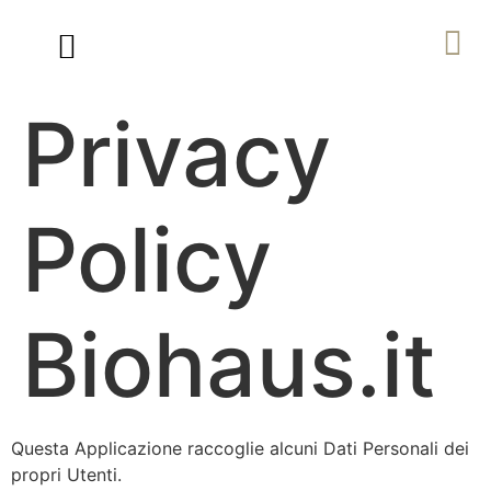
Ville in Legno di Lusso
Percorso Biohaus
Privacy
Policy
Biohaus.it
Questa Applicazione raccoglie alcuni Dati Personali dei
propri Utenti.