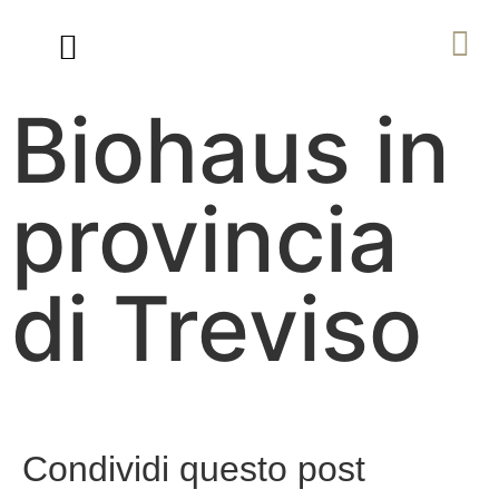
Ville in Legno di Lusso
Percorso Biohaus
Biohaus in
provincia
di Treviso
Condividi questo post