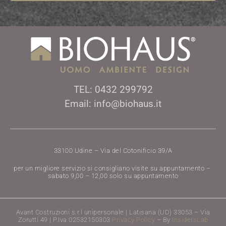
TEL: 0432 299792
Email: info@biohaus.it
33100 Udine – Via del Cotonificio 39/A
per un migliore servizio si consigliano visite su appuntamento –
sabato 9,00 – 12,00 solo su appuntamento
Avant Costruzioni s.r.l unipersonale | Latisana (UD) 33053 – Via
Zorutti 49 | P.Iva 02532150303
Privacy Policy
– By
InsidersLab