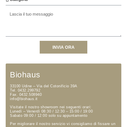
INVIA ORA
Biohaus
33100 Udine – Via del Cotonificio 39A
Tel. 0432.299792
Fax. 0432.508940
info@biohaus.it
Visitate il nostro showroom nei seguenti orari:
Lunedì – Venerdì 08:30 / 12:30 – 15:00 / 19:00
Sabato 09:00 / 12:00 solo su appuntamento
Per migliorare il nostro servizio vi consigliamo di fissare un