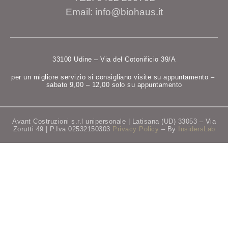
Email: info@biohaus.it
33100 Udine – Via del Cotonificio 39/A
per un migliore servizio si consigliano visite su appuntamento –
sabato 9,00 – 12,00 solo su appuntamento
Avant Costruzioni s.r.l unipersonale | Latisana (UD) 33053 – Via
Zorutti 49 | P.Iva 02532150303
Privacy Policy
– By
InsidersLab