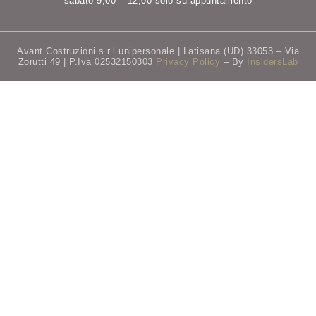
sabato 9,00 – 12,00 solo su appuntamento
Avant Costruzioni s.r.l unipersonale | Latisana (UD) 33053 – Via
Zorutti 49 | P.Iva 02532150303
Privacy Policy
– By
InsidersLab