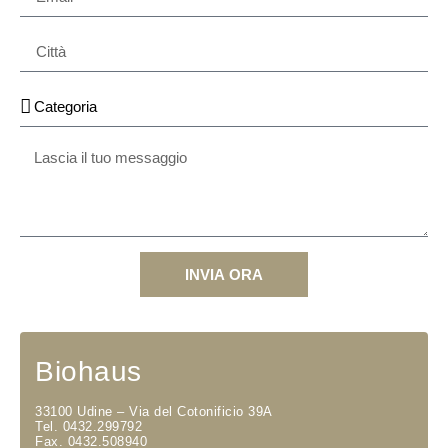
INVIA ORA
Biohaus
33100 Udine – Via del Cotonificio 39A
Tel. 0432.299792
Fax. 0432.508940