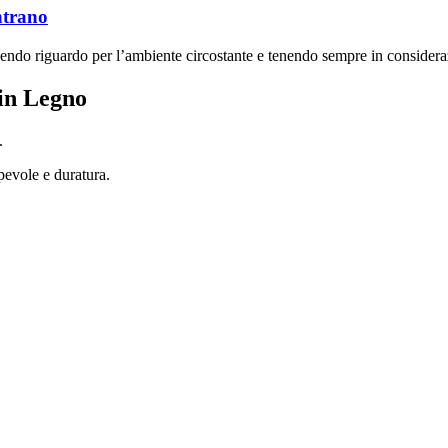
ontrano
e avendo riguardo per l’ambiente circostante e tenendo sempre in consideraz
 in Legno
o.
pevole e duratura.