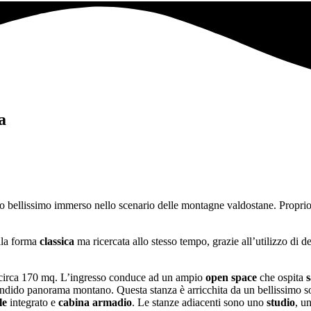
a
o bellissimo immerso nello scenario delle montagne valdostane. Proprio 
lla forma
classica
ma ricercata allo stesso tempo, grazie all’utilizzo di de
di circa 170 mq. L’ingresso conduce ad un ampio
open space
che ospita
s
endido panorama montano. Questa stanza è arricchita da un bellissimo so
le
integrato e
cabina armadio
. Le stanze adiacenti sono uno
studio
, u