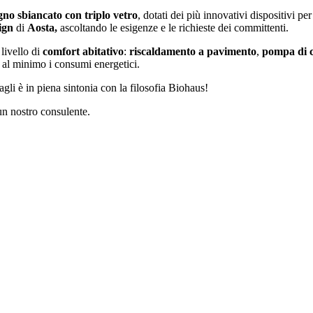
gno sbiancato con triplo vetro
, dotati dei più innovativi dispositivi pe
ign
di
Aosta,
ascoltando le esigenze e le richieste dei committenti.
livello di
comfort abitativo
:
riscaldamento a pavimento
,
pompa di c
e al minimo i consumi energetici.
agli è in piena sintonia con la filosofia Biohaus!
un nostro consulente.