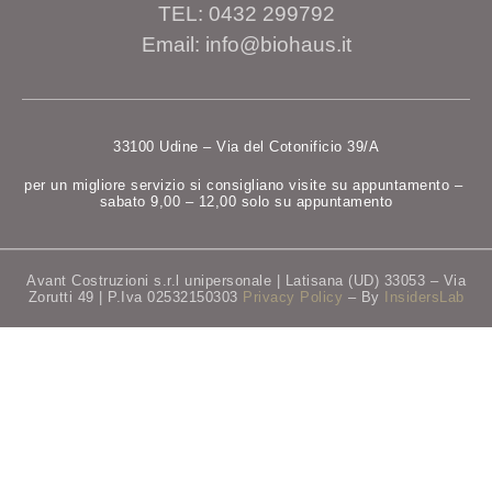
TEL: 0432 299792
Email: info@biohaus.it
33100 Udine – Via del Cotonificio 39/A
per un migliore servizio si consigliano visite su appuntamento –
sabato 9,00 – 12,00 solo su appuntamento
Avant Costruzioni s.r.l unipersonale | Latisana (UD) 33053 – Via
Zorutti 49 | P.Iva 02532150303
Privacy Policy
– By
InsidersLab