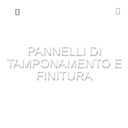
Ville in Legno di Lusso
Percorso Biohaus
PANNELLI DI
TAMPONAMENTO E
FINITURA