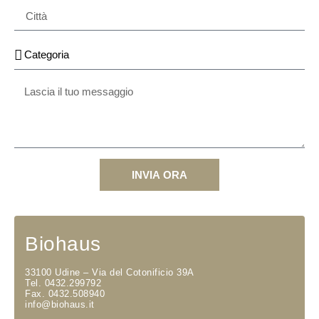
INVIA ORA
Biohaus
33100 Udine – Via del Cotonificio 39A
Tel. 0432.299792
Fax. 0432.508940
info@biohaus.it