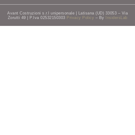
Avant Costruzioni s.r.l unipersonale | Latisana (UD) 33053 – Via
Zorutti 49 | P.Iva 02532150303
Privacy Policy
– By
InsidersLab